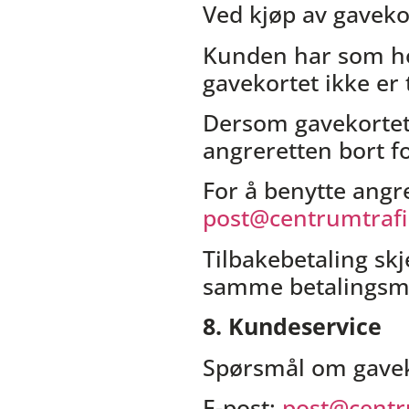
Ved kjøp av gavekor
Kunden har som hov
gavekortet ikke er t
Dersom gavekortet e
angreretten bort f
For å benytte angr
post@centrumtrafi
Tilbakebetaling skj
samme betalingsme
8. Kundeservice
Spørsmål om gavekor
E-post:
post@centr