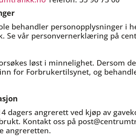
nger
le behandler personopplysninger i he
k. Se vår personvernerklæring på cen
forsøkes løst i minnelighet. Dersom de
nn for Forbrukertilsynet, og behandle
asjon
14 dagers angrerett ved kjøp av gaveko
 brukt. Kontakt oss på post@centrumt
e angreretten.