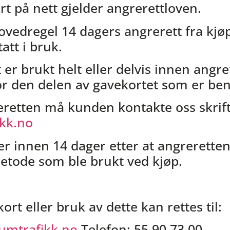
t på nett gjelder angrerettloven.
edregel 14 dagers angrerett fra kjøp
att i bruk.
r brukt helt eller delvis innen angref
or den delen av gavekortet som er ben
eretten må kunden kontakte oss skriftl
kk.no
er innen 14 dager etter at angreretten
tode som ble brukt ved kjøp.
t eller bruk av dette kan rettes til:
umtrafikk.no
Telefon: 55 90 73 00