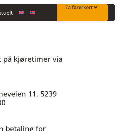
Ta førerkort
tuelt
t på kjøretimer via
neveien 11, 5239
00
m betaling for