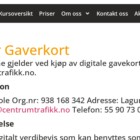
Kursoversikt
Priser
Om oss
Kontakt oss
Ak
r Gaverkort
e gjelder ved kjøp av digitale gavekor
rafikk.no.
jon
le Org.nr: 938 168 342 Adresse: Lagu
centrumtrafikk.no
Telefon: 55 90 73 
else
gitalt verdibevis som kan benyttes so