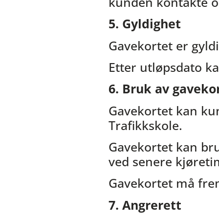
kunden kontakte os
5. Gyldighet
Gavekortet er gyld
Etter utløpsdato k
6. Bruk av gaveko
Gavekortet kan ku
Trafikkskole.
Gavekortet kan bruk
ved senere kjøreti
Gavekortet må fremv
7. Angrerett