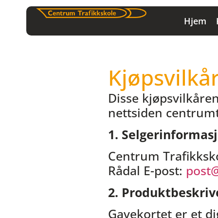
Hjem
Kjøpsvilkå
Disse kjøpsvilkåren
nettsiden centrumt
1. Selgerinformas
Centrum Trafikksko
Rådal E-post:
post@
2. Produktbeskriv
Gavekortet er et di