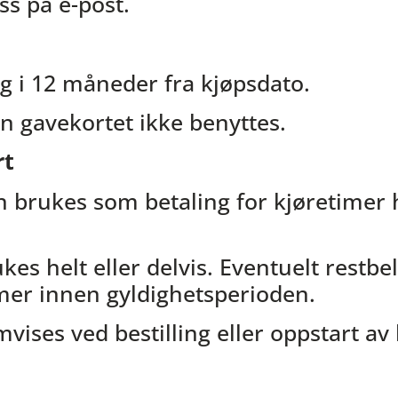
s på e-post.
ig i 12 måneder fra kjøpsdato.
an gavekortet ikke benyttes.
rt
n brukes som betaling for kjøretimer
es helt eller delvis. Eventuelt restb
mer innen gyldighetsperioden.
ises ved bestilling eller oppstart av 