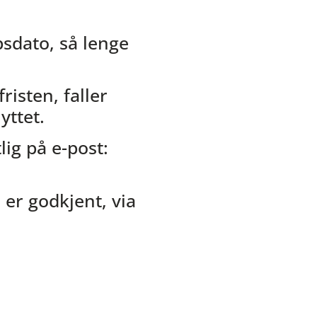
sdato, så lenge
risten, faller
yttet.
ig på e-post:
 er godkjent, via