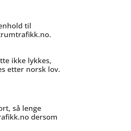
nhold til
trumtrafikk.no.
tte ikke lykkes,
s etter norsk lov.
rt, så lenge
rafikk.no dersom